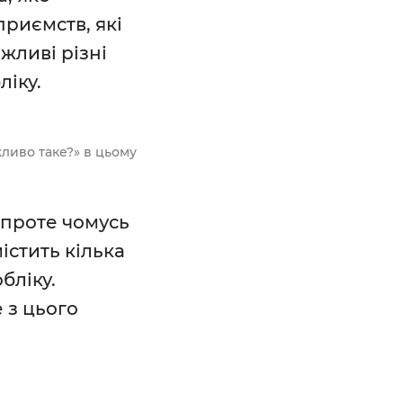
приємств, які
жливі різні
ліку.
жливо таке?» в цьому
, проте чомусь
істить кілька
бліку.
 з цього