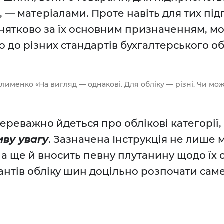
, — матеріалами. Проте навіть для тих під
ятково за їх основним призначенням, мо
о до різних стандартів бухгалтерського об
 Клименко «На вигляд — однакові. Для обліку — різні. Чи мо
переважно йдеться про облікові категорії
ву увагу
. Зазначена Інструкція не лише м
а ще й вносить певну плутанину щодо їх о
антів обліку шин доцільно розпочати саме