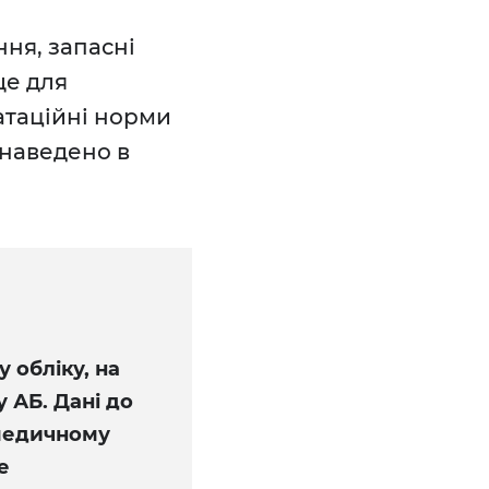
ння, запасні
ще для
атаційні норми
 наведено в
 обліку, на
 АБ. Дані до
 медичному
е