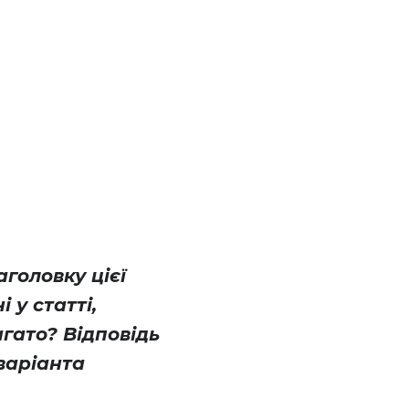
аголовку цієї
 у статті,
агато? Відповідь
варіанта