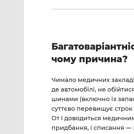
Багатоваріантні
чому причина?
Чимало медичних закладів
де автомобілі, не обійти
шинами (включно із запа
суттєво перевищує строк
От і доводиться медичним
придбання, і списання — 