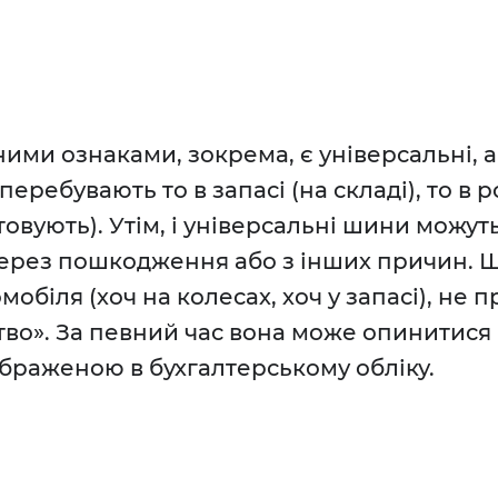
ими ознаками, зокрема, є універсальні, а 
ребувають то в запасі (на складі), то в р
товують). Утім, і універсальні шини можут
ерез пошкодження або з інших причин. 
мобіля (хоч на колесах, хоч у запасі), не 
тво». За певний час вона може опинитися
ображеною в бухгалтерському обліку.