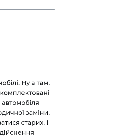
білі. Ну а там,
 укомплектовані
 автомобіля
дичної заміни.
тися старих. І
здійснення