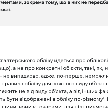
ментами, зокрема тому, що в них не передб
ості.
галтерського обліку йдеться про облікові
що), а не про конкретні об’єкти, такі, як,
 — не випадково, адже, по-перше, неможли
правила обліку для кожного виду об’єктів,
ежить не від виду об’єкта, а від інших фак
1
ть бути відображені в обліку по-різному
.
 шини, вони є товарами, для підприємства