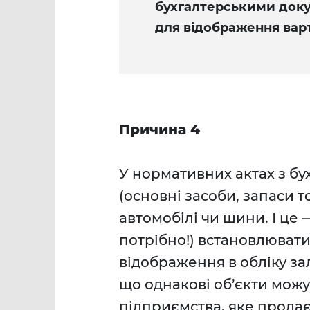
бухгалтерськими доку
для відображення варт
Причина 4
У нормативних актах з бух
(основні засоби, запаси то
автомобілі чи шини. І це
потрібно!) встановлювати 
відображення в обліку зал
що однакові об’єкти можу
підприємства, яке продає