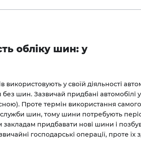
сть обліку шин: у
 використовують у своїй діяльності автомо
ся без шин. Зазвичай придбані автомобілі
сною). Проте термін використання самого
 служби шин, тому шини потребують періо
 закладам придбавати нові шини і позбува
звичайні господарські операції, проте їх 