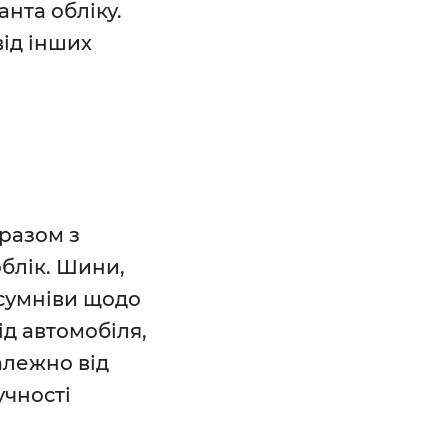
нта обліку.
від інших
 разом з
облік. Шини,
 сумніви щодо
ід автомобіля,
залежно від
учності