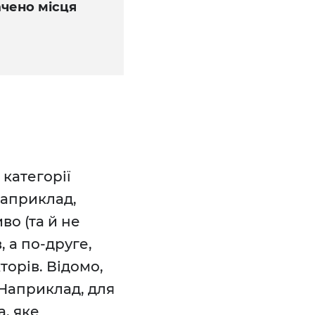
ачено місця
 категорії
 наприклад,
во (та й не
 а по-друге,
торів. Відомо,
 Наприклад, для
, яке