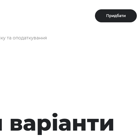
Придбати
іку та оподаткування
 варіанти