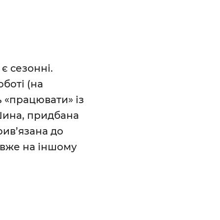
є сезонні.
оботі (на
ь «працювати» із
Шина, придбана
прив’язана до
 вже на іншому