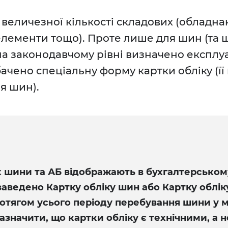
 величезної кількості складових (обладна
елементи тощо). Проте лише для шин (та 
на законодавчому рівні визначено експлу
ачено спеціальну форму картки обліку (її
ля шин).
к шини та АБ відображають в бухгалтерському
заведено Картку обліку шин або Картку обліку
ротягом усього періоду перебування шини у
азначити, що картки обліку є технічними, а н