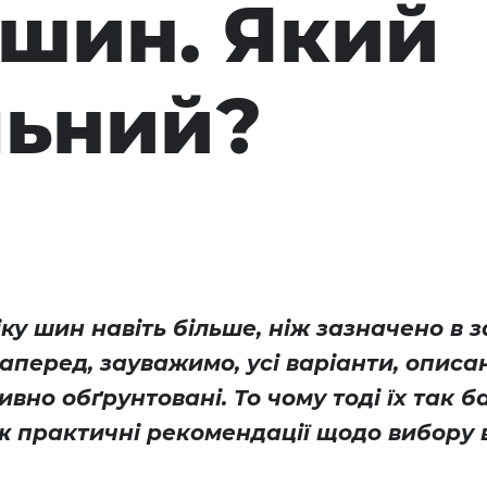
 шин. Який
льний?
ку шин навіть більше, ніж зазначено в з
наперед, зауважимо, усі варіанти, описані
вно обґрунтовані. То чому тоді їх так б
ож практичні рекомендації щодо вибору 