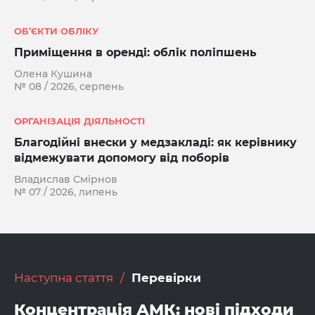
ОБ’ЄКТИ ОБЛІКУ
Приміщення в оренді: облік поліпшень
Олена Кушина
№ 08 / 2026, серпень
ОРГАНІЗАЦІЯ ДІЯЛЬНОСТІ
Благодійні внески у медзакладі: як керівнику
відмежувати допомогу від поборів
Владислав Смірнов
№ 07 / 2026, липень
Наступна стаття
Перевірки
Концентрація АМК: нові підходи